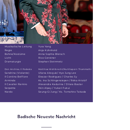
Musikalische Leitung
Yura Yang
Regie
Anja Kühnhold
Bühne/Kostüme
Anna Sophia Blersch
Licht
Rico Gerstner
Dramaturgie
Stephan Steinmetz
Don Anchise, Il Podesta
Matthias Wohlbrecht/Nutthaporn Thammathi
Sandrina (Violante)
Uliana Alexyuk/ Hye Jung Lee
Il Contino Belfiore
Eleazar Rodriguez / Charles Sy
Arminda
Ks. Ina Schlingensiepen / Réka Kristóf
Il Cavalier Ramiro
Alexandra Kadurina / Dilara Bastar
Serpetta
Ilkin Alpay / Yukari Fukui
Nardo
Seung-Gi Jung / Ks. Tomohiro Takada
Badische Neueste Nachricht