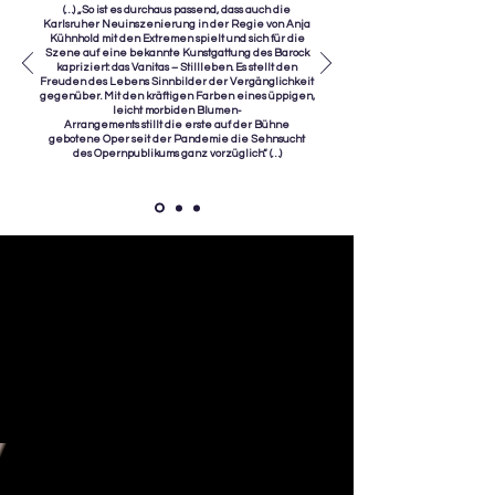
(…) „So ist es durchaus passend, dass auch die
Karlsruher Neuinszenierung in der Regie von Anja
Kühnhold mit den Extremen spielt und sich für die
Szene auf eine bekannte Kunstgattung des Barock
kapriziert: das Vanitas – Stillleben. Es stellt den
Freuden des Lebens Sinnbilder der Vergänglichkeit
gegenüber. Mit den kräftigen Farben eines üppigen,
leicht morbiden Blumen-
Arrangements stillt die erste auf der Bühne
gebotene Oper seit der Pandemie die Sehnsucht
des Opernpublikums ganz vorzüglich.“ (…)